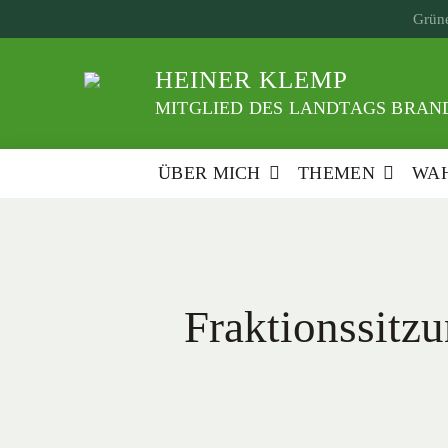
Weiter
Grüne
zum
Inhalt
HEINER KLEMP
MITGLIED DES LANDTAGS BRAND
ÜBER MICH
THEMEN
WAH
Fraktionssitz