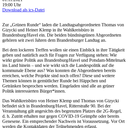
19:00 Uhr
Download als ics-Datei
Zur „Grünen Runde“ laden die Landtagsabgeordneten Thomas von
Gizycki und Heiner Klemp in ihr Wahlkreisbüro in
Brandenburg/Havel ein. Die beiden bündnisgrünen Abgeordneten
gehören seit zwei Jahren dem Brandenburger Landtag an.
Bei dem lockeren Treffen wollen sie einen Einblick in ihre Tätigkeit
geben und natürlich auch für Fragen zur Verfügung stehen: Wie
wirkt grüne Politik aus Brandenburg/Havel und Potsdam-Mittelmark
ins Land hinein – und wie wirkt sich die Landespolitik auf die
kommunale Ebene aus? Was konnten die Abgeordneten bereits
erreichen, welche Projekte sind noch offen? Diese und weitere
Themen können in gemütlicher Runde bei Häppchen und
Getränken besprochen werden. Eingeladen sind alle an grüner
Politik interessierten Bürger*innen.
Das Wahlkreisbüro von Heiner Klemp und Thomas von Gizycki
befindet sich in Brandenburg/Havel, Ritterstraße 90. Bei der
Veranstaltung gilt angesichts des begrenzten Platzes die 2G-Regel,
d. h. Zutritt erhalten nur gegen COVID-19 Geimpfte oder bereits
Genesene. Ein entsprechender Nachweis ist Voraussetzung. Vor Ort
werden die Kontaktdaten der Teilnehmenden erfasst.