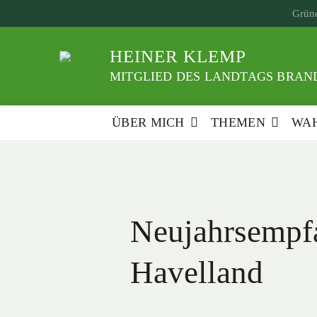
Weiter
Grüne
zum
Inhalt
HEINER KLEMP
MITGLIED DES LANDTAGS BRAND
ÜBER MICH
THEMEN
WAH
Neujahrsempf
Havelland