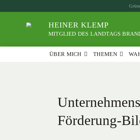
Weiter
Grüne
zum
Inhalt
HEINER KLEMP
MITGLIED DES LANDTAGS BRAND
ÜBER MICH
THEMEN
WAH
Unternehmens
Förderung-Bi