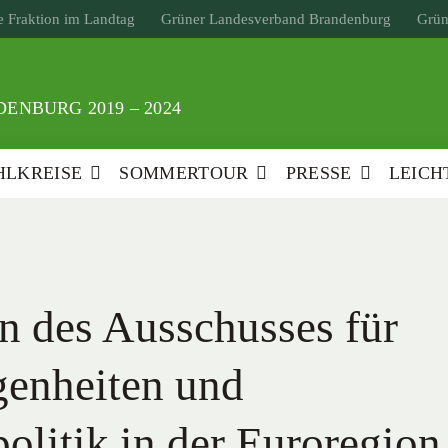
 Fraktion im Landtag
Grüner Landesverband Brandenburg
Grün
ENBURG 2019 – 2024
LKREISE
SOMMERTOUR
PRESSE
LEICH
n des Ausschusses für
genheiten und
olitik in der Euroregion