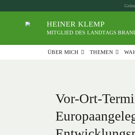
Weiter
Grüne
zum
Inhalt
HEINER KLEMP
MITGLIED DES LANDTAGS BRAND
ÜBER MICH
THEMEN
WAH
Vor-Ort-Termi
Europaangele
Entwicklungsp