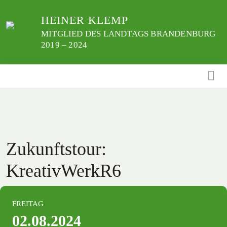
Weiter
HEINER KLEMP
zum
Inhalt
MITGLIED DES LANDTAGS BRANDENBURG
2019 – 2024
Zukunftstour:
KreativWerkR6
FREITAG
02.08.2024