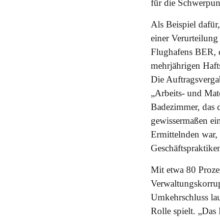
für die Schwerpun
Als Beispiel dafü
einer Verurteilun
Flughafens BER, d
mehrjährigen Haft
Die Auftragsverga
„Arbeits- und Mate
Badezimmer, das d
gewissermaßen ein 
Ermittelnden war,
Geschäftspraktike
Mit etwa 80 Prozen
Verwaltungskorrup
Umkehrschluss laut
Rolle spielt. „Das 