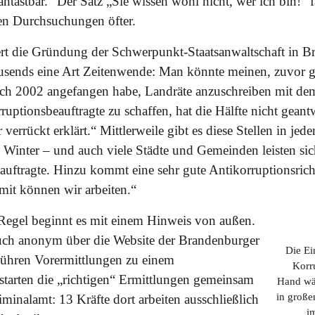
antastbar.“ Der Satz „Sie wissen wohl nicht, wer ich bin!“ f
ten Durchsuchungen öfter.
ert die Gründung der Schwerpunkt-Staatsanwaltschaft in 
usends eine Art Zeitenwende: Man könnte meinen, zuvor g
ich 2002 angefangen habe, Landräte anzuschreiben mit de
rruptionsbeauftragte zu schaffen, hat die Hälfte nicht geant
 verrückt erklärt.“ Mittlerweile gibt es diese Stellen in je
 Winter – und auch viele Städte und Gemeinden leisten si
uftragte. Hinzu kommt eine sehr gute Antikorruptionsricht
it können wir arbeiten.“
 Regel beginnt es mit einem Hinweis von außen.
auch anonym über die Website der Brandenburger
Die Ei
Führen Vorermittlungen zu einem
Korr
starten die „richtigen“ Ermittlungen gemeinsam
Hand wäs
in große
inalamt: 13 Kräfte dort arbeiten ausschließlich
i