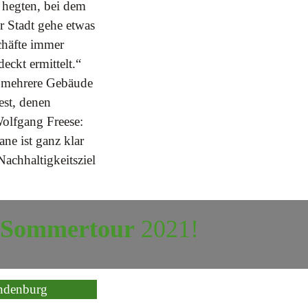
t hegten, bei dem
r Stadt gehe etwas
chäfte immer
eckt ermittelt.“
n mehrere Gebäude
est, denen
Wolfgang Freese:
ane ist ganz klar
achhaltigkeitsziel
r Sommertour
2021!
andenburg