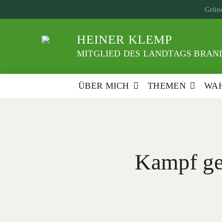
Weiter
Grüne
zum
Inhalt
HEINER KLEMP
MITGLIED DES LANDTAGS BRAND
ÜBER MICH
THEMEN
WAH
Kampf ge