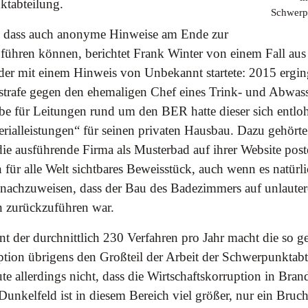
ktabteilung.
Schwerp
r, dass auch anonyme Hinweise am Ende zur
g führen können, berichtet Frank Winter von einem Fall a
er mit einem Hinweis von Unbekannt startete: 2015 erging
strafe gegen den ehemaligen Chef eines Trink- und Abwas
be für Leitungen rund um den BER hatte dieser sich entloh
rialleistungen“ für seinen privaten Hausbau. Dazu gehörte
ie ausführende Firma als Musterbad auf ihrer Website post
für alle Welt sichtbares Beweisstück, auch wenn es natürl
 nachzuweisen, dass der Bau des Badezimmers auf unlauter
n zurückzuführen war.
t der durchnittlich 230 Verfahren pro Jahr macht die so g
tion übrigens den Großteil der Arbeit der Schwerpunktabt
e allerdings nicht, dass die Wirtschaftskorruption in Bra
Dunkelfeld ist in diesem Bereich viel größer, nur ein Brucht