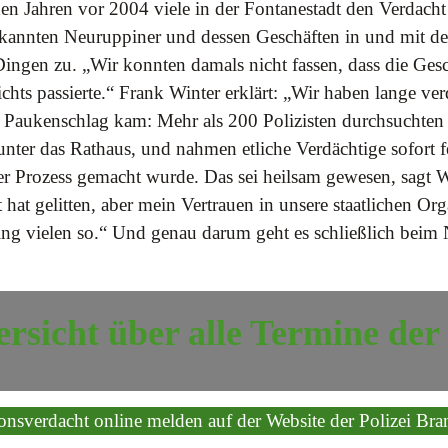
 den Jahren vor 2004 viele in der Fontanestadt den Verdach
kannten Neuruppiner und dessen Geschäften in und mit de
 Dingen zu. „Wir konnten damals nicht fassen, dass die Ges
ichts passierte.“ Frank Winter erklärt: „Wir haben lange verd
er Paukenschlag kam: Mehr als 200 Polizisten durchsuchte
nter das Rathaus, und nahmen etliche Verdächtige sofort f
der Prozess gemacht wurde. Das sei heilsam gewesen, sagt 
 hat gelitten, aber mein Vertrauen in unsere staatlichen Org
ng vielen so.“ Und genau darum geht es schließlich beim N
rsicht über alle Termine de
onsverdacht online melden auf der Website der Polizei Br