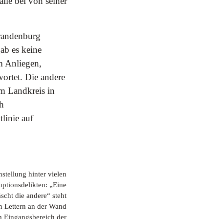
alle bei von seiner
Brandenburg
ab es keine
m Anliegen,
wortet. Die andere
dem Landkreis in
ch
linie auf
nstellung hinter vielen
uptionsdelikten: „Eine
cht die andere“ steht
n Lettern an der Wand
m Eingangsbereich der