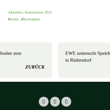
Aktuelles
,
Sommertour 2021
Jusitz
,
Korruption
dboden zum
EWE untersucht Speich
in Rüdersdorf
ZURÜCK