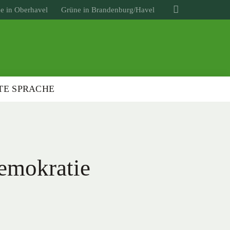
e in Oberhavel
Grüne in Brandenburg/Havel
TE SPRACHE
emokratie