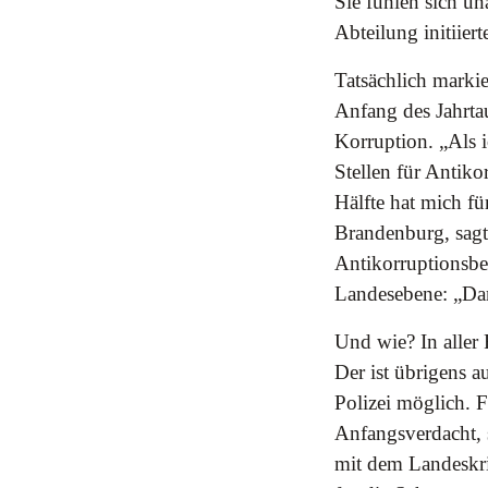
Sie fühlen sich un
Abteilung initiier
Tatsächlich marki
Anfang des Jahrta
Korruption. „Als 
Stellen für Antiko
Hälfte hat mich für
Brandenburg, sagt
Antikorruptionsbea
Landesebene: „Dam
Und wie? In aller
Der ist übrigens 
Polizei möglich. 
Anfangsverdacht, 
mit dem Landeskrim