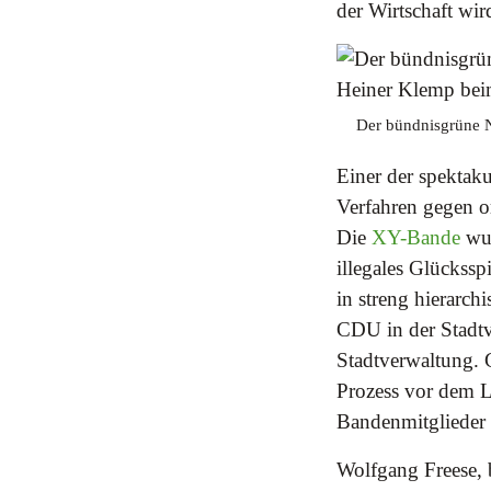
der Wirtschaft wir
Der bündnisgrüne N
Einer der spektak
Verfahren gegen or
Die
XY-Bande
wur
illegales Glückssp
in streng hierarch
CDU in der Stadtv
Stadtverwaltung. G
Prozess vor dem L
Bandenmitglieder 
Wolfgang Freese, 