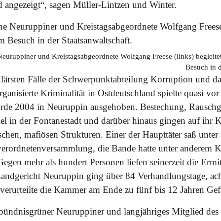
d angezeigt“, sagen Müller-Lintzen und Winter.
euruppiner und Kreistagsabgeordnete Wolfgang Freese (links) begleit
Besuch in d
ulärsten Fälle der Schwerpunktabteilung Korruption und da
ganisierte Kriminalität in Ostdeutschland spielte quasi vor
de 2004 in Neuruppin ausgehoben. Bestechung, Rauschg
iel in der Fontanestadt und darüber hinaus gingen auf ihr K
ischen, mafiösen Strukturen. Einer der Haupttäter saß unter
erordnetenversammlung, die Bande hatte unter anderem K
egen mehr als hundert Personen liefen seinerzeit die Ermi
andgericht Neuruppin ging über 84 Verhandlungstage, ac
verurteilte die Kammer am Ende zu fünf bis 12 Jahren Gef
bündnisgrüner Neuruppiner und langjähriges Mitglied des 