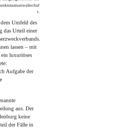
unktstaatsanwaltschaf
t.
us dem Umfeld des
 das Urteil einer
serzweckverbands.
nen lassen – mit
 ein luxuriöses
ete:
ich Aufgabe der
e
enannte
eilung aus. Der
ndenburg keine
eil der Fälle in