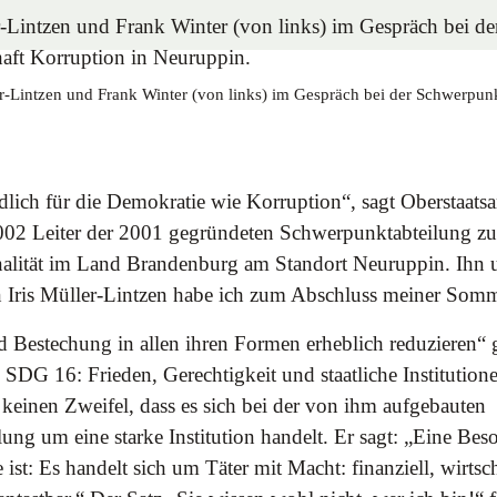
r-Lintzen und Frank Winter (von links) im Gespräch bei der Schwerpunk
ädlich für die Demokratie wie Korruption“, sagt Oberstaats
2002 Leiter der 2001 gegründeten Schwerpunktabteilung 
alität im Land Brandenburg am Standort Neuruppin. Ihn 
n Iris Müller-Lintzen habe ich zum Abschluss meiner Somm
 Bestechung in allen ihren Formen erheblich reduzieren“ 
 SDG 16: Frieden, Gerechtigkeit und staatliche Institutio
 keinen Zweifel, dass es sich bei der von ihm aufgebauten
ng um eine starke Institution handelt. Er sagt: „Eine Beso
ist: Es handelt sich um Täter mit Macht: finanziell, wirtscha