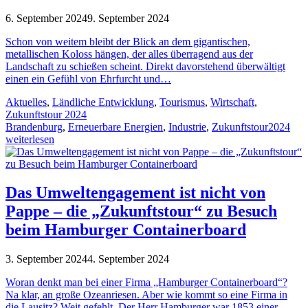
6. September 2024
9. September 2024
Schon von weitem bleibt der Blick an dem gigantischen,
metallischen Koloss hängen, der alles überragend aus der
Landschaft zu schießen scheint. Direkt davorstehend überwältigt
einen ein Gefühl von Ehrfurcht und…
Aktuelles
,
Ländliche Entwicklung
,
Tourismus
,
Wirtschaft
,
Zukunftstour 2024
Brandenburg
,
Erneuerbare Energien
,
Industrie
,
Zukunftstour2024
weiterlesen
Das Umweltengagement ist nicht von
Pappe – die „Zukunftstour“ zu Besuch
beim Hamburger Containerboard
3. September 2024
4. September 2024
Woran denkt man bei einer Firma „Hamburger Containerboard“?
Na klar, an große Ozeanriesen. Aber wie kommt so eine Firma in
die Lausitz? Weit gefehlt. Der Herr Hamburger war 1853 einer…