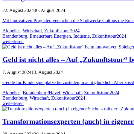
22. August 2024
30. August 2024
Mit innovativen Projekten versuchen die Stadtwerke Cottbus die Ene
Aktuelles
,
Wirtschaft
,
Zukunftstour 2024
Brandenburg
,
Erneuerbare Energien
,
Industrie
,
Zukunftstour2024
weiterlesen
Geld ist nicht alles – Auf „Zukunftstour“
7. August 2024
13. August 2024
Geräte für Kinderspielplätze herzustellen, macht glücklich. Aber zusä
Aktuelles
,
Brandenburg/Havel
,
Wirtschaft
,
Zukunftstour 2024
Brandenburg
,
Wirtschaft
,
Zukunftstour2024
weiterlesen
Transformationsexperten (auch) in eigene