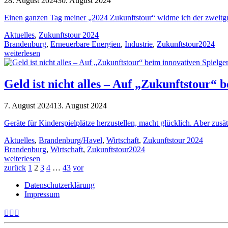
28. August 2024
30. August 2024
Einen ganzen Tag meiner „2024 Zukunftstour“ widme ich der zweitgrö
Aktuelles
,
Zukunftstour 2024
Brandenburg
,
Erneuerbare Energien
,
Industrie
,
Zukunftstour2024
weiterlesen
Geld ist nicht alles – Auf „Zukunftstour“
7. August 2024
13. August 2024
Geräte für Kinderspielplätze herzustellen, macht glücklich. Aber zusä
Aktuelles
,
Brandenburg/Havel
,
Wirtschaft
,
Zukunftstour 2024
Brandenburg
,
Wirtschaft
,
Zukunftstour2024
weiterlesen
zurück
1
2
3
4
…
43
vor
Datenschutzerklärung
Impressum