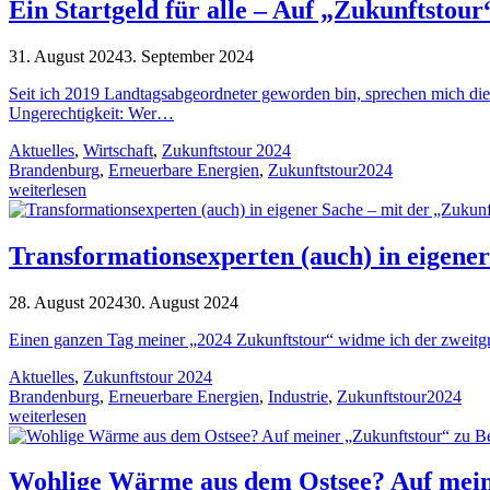
Ein Startgeld für alle – Auf „Zukunftstou
31. August 2024
3. September 2024
Seit ich 2019 Landtagsabgeordneter geworden bin, sprechen mich die
Ungerechtigkeit: Wer…
Aktuelles
,
Wirtschaft
,
Zukunftstour 2024
Brandenburg
,
Erneuerbare Energien
,
Zukunftstour2024
weiterlesen
Transformationsexperten (auch) in eigene
28. August 2024
30. August 2024
Einen ganzen Tag meiner „2024 Zukunftstour“ widme ich der zweitgrö
Aktuelles
,
Zukunftstour 2024
Brandenburg
,
Erneuerbare Energien
,
Industrie
,
Zukunftstour2024
weiterlesen
Wohlige Wärme aus dem Ostsee? Auf meine