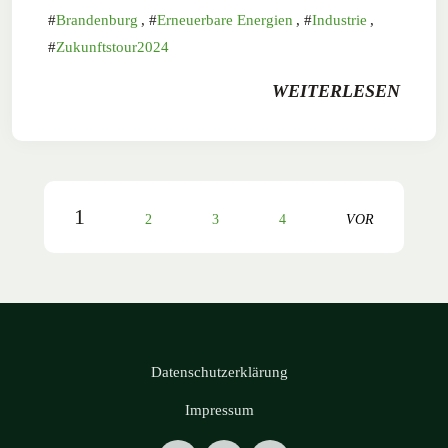
Brandenburg
,
Erneuerbare Energien
,
Industrie
,
Zukunftstour2024
WEITERLESEN
1
2
3
4
VOR
Datenschutzerklärung
Impressum