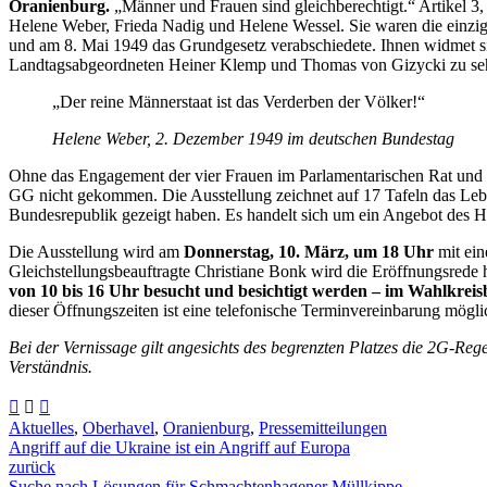
Oranienburg.
„Männer und Frauen sind gleichberechtigt.“ Artikel 3
Helene Weber, Frieda Nadig und Helene Wessel. Sie waren die einzi
und am 8. Mai 1949 das Grundgesetz verabschiedete. Ihnen widmet s
Landtagsabgeordneten Heiner Klemp und Thomas von Gizycki zu sehen
„Der reine Männerstaat ist das Verderben der Völker!“
Helene Weber, 2. Dezember 1949 im deutschen Bundestag
Ohne das Engagement der vier Frauen im Parlamentarischen Rat und der
GG nicht gekommen. Die Ausstellung zeichnet auf 17 Tafeln das Lebe
Bundesrepublik gezeigt haben. Es handelt sich um ein Angebot des H
Die Ausstellung wird am
Donnerstag, 10. März, um 18 Uhr
mit ei
Gleichstellungsbeauftragte Christiane Bonk wird die Eröffnungsrede 
von 10 bis 16 Uhr besucht und besichtigt werden – im Wahlkre
dieser Öffnungszeiten ist eine telefonische Terminvereinbarung mögl
Bei der Vernissage gilt angesichts des begrenzten Platzes die 2G-Re
Verständnis.
Aktuelles
,
Oberhavel
,
Oranienburg
,
Pressemitteilungen
Angriff auf die Ukraine ist ein Angriff auf Europa
zurück
Suche nach Lösungen für Schmachtenhagener Müllkippe