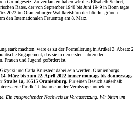
chen Grundgesetz. Zu verdanken haben wir dies Elisabeth Selbert,
ischen Rates, der von September 1948 bis Juni 1949 in Bonn tagte
März 2022 im Oranienburger Wahlkreisbüro der bündnisgrünen
m den Internationalen Frauentag am 8. März.
ung stark machten, wäre es zu der Formulierung in Artikel 3, Absatz 2
itische Engagement, das sie in den ersten Jahren der
, Frauen und Jugend gefördert ist.
Gizycki und Carla Kniestedt dabei sein werden. Oranienburgs
14. März bis zum 22. April 2022 immer montags bis donnerstags
er Straße 1a, 16515 Oranienburg.
Für einen Besuch außerhalb
teressierte für die Teilnahme an der Vernissage anmelden.
ne. Ein entsprechender Nachweis ist Voraussetzung. Wir bitten um