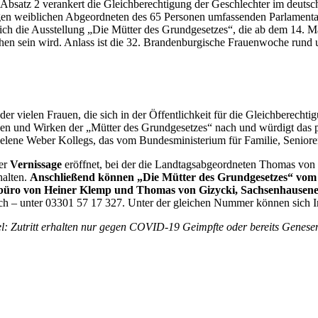
, Absatz 2 verankert die Gleichberechtigung der Geschlechter im deuts
gen weiblichen Abgeordneten des 65 Personen umfassenden Parlamentar
ich die Ausstellung „Die Mütter des Grundgesetzes“, die ab dem 14. 
 sein wird. Anlass ist die 32. Brandenburgische Frauenwoche rund u
 vielen Frauen, die sich in der Öffentlichkeit für die Gleichberechtig
n und Wirken der „Mütter des Grundgesetzes“ nach und würdigt das pol
elene Weber Kollegs, das vom Bundesministerium für Familie, Senioren
ner
Vernissage
eröffnet, bei der die Landtagsabgeordneten Thomas von 
halten.
Anschließend können „Die Mütter des Grundgesetzes“ vom 
isbüro von Heiner Klemp und Thomas von Gizycki, Sachsenhausen
ich – unter 03301 57 17 327. Unter der gleichen Nummer können sich In
gel: Zutritt erhalten nur gegen COVID-19 Geimpfte oder bereits Genese