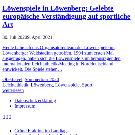
Löwenspiele in Löwenberg: Gelebte
europäische Verständigung auf sportliche
Art
30. Juli 2020
9. April 2021
Heute habe ich das Organisatorenteam der Löwenspiele im
Löwenberger Waldstadion getroffen. 1994 zum ersten Mal
ausgetragen, haben sich die Löwenspiele zum herausragenden
internationalen Leichtathletik-Meeting in Norddeutschland
entwickelt. Die Spiele stehen…
Oberhavel
,
Sommertour 2020
Leichtathletik
,
Löwenberg
,
Löwenspiele
,
Sport
weiterlesen
Datenschutzerklärung
Impressum
Grüne Fraktion im Landtag