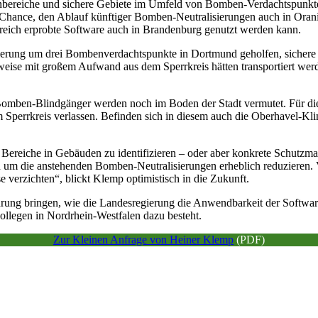
bereiche und sichere Gebiete im Umfeld von Bomben-Verdachtspunkten
hance, den Ablauf künftiger Bomben-Neutralisierungen auch in Oranie
lgreich erprobte Software auch in Brandenburg genutzt werden kann.
erung um drei Bombenverdachtspunkte in Dortmund geholfen, sichere
ise mit großem Aufwand aus dem Sperrkreis hätten transportiert werde
Bomben-Blindgänger werden noch im Boden der Stadt vermutet. Für die 
errkreis verlassen. Befinden sich in diesem auch die Oberhavel-Klini
 Bereiche in Gebäuden zu identifizieren – oder aber konkrete Schutzm
 um die anstehenden Bomben-Neutralisierungen erheblich reduzieren. V
e verzichten“, blickt Klemp optimistisch in die Zukunft.
rung bringen, wie die Landesregierung die Anwendbarkeit der Software
ollegen in Nordrhein-Westfalen dazu besteht.
Zur Kleinen Anfrage von Heiner Klemp
(PDF)