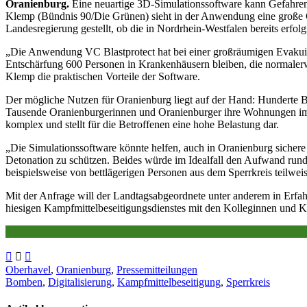
Oranienburg.
Eine neuartige 3D-Simulationssoftware kann Gefahren
Klemp (Bündnis 90/Die Grünen) sieht in der Anwendung eine große C
Landesregierung gestellt, ob die in Nordrhein-Westfalen bereits erfo
„Die Anwendung VC Blastprotect hat bei einer großräumigen Evakui
Entschärfung 600 Personen in Krankenhäusern bleiben, die normalerwe
Klemp die praktischen Vorteile der Software.
Der mögliche Nutzen für Oranienburg liegt auf der Hand: Hunderte 
Tausende Oranienburgerinnen und Oranienburger ihre Wohnungen im Sp
komplex und stellt für die Betroffenen eine hohe Belastung dar.
„Die Simulationssoftware könnte helfen, auch in Oranienburg sichere
Detonation zu schützen. Beides würde im Idealfall den Aufwand rund
beispielsweise von bettlägerigen Personen aus dem Sperrkreis teilweis
Mit der Anfrage will der Landtagsabgeordnete unter anderem in Erfah
hiesigen Kampfmittelbeseitigungsdienstes mit den Kolleginnen und K
Oberhavel
,
Oranienburg
,
Pressemitteilungen
Bomben
,
Digitalisierung
,
Kampfmittelbeseitigung
,
Sperrkreis