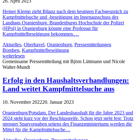
26. April 2023
Heiner Klemp zieht Bilanz nach dem heutigen Fachgespräch zu
Kampfmittelsuche und -beseitigung im Innenausschuss des
Landtags Oranienburg. Brandenburgs Hochschule der Polizei
(HPol) in Oranienburg könnte eine Professur für
Kampfmittelbeseitigung bekommen.…
Aktuelles
,
Oberhavel
,
Oranienburg
,
Pressemitteilungen
Bomben
,
Kampfmittelbeseitigung
weiterlesen
Gemeinsame Pressemitteilung mit Björn Lüttmann und Nicole
Walter-Mundt
Erfolg in den Haushaltsverhandlungen:
Land weitet Kampfmittelsuche aus
10. November 2022
20. Januar 2023
Oranienburg/Potsdam. Der Landeshaushalt für die Jahre 2023 und
2024 steht kurz vor der Beschlussreife. Schon jetzt steht fest: Trotz
strenger Sparvorgaben seitens des Finanzministeriums werden die
Mittel für die Kampfmittelsuche…