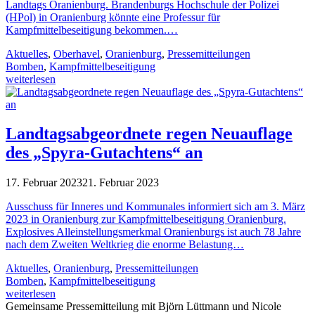
Landtags Oranienburg. Brandenburgs Hochschule der Polizei
(HPol) in Oranienburg könnte eine Professur für
Kampfmittelbeseitigung bekommen.…
Aktuelles
,
Oberhavel
,
Oranienburg
,
Pressemitteilungen
Bomben
,
Kampfmittelbeseitigung
weiterlesen
Landtagsabgeordnete regen Neuauflage
des „Spyra-Gutachtens“ an
17. Februar 2023
21. Februar 2023
Ausschuss für Inneres und Kommunales informiert sich am 3. März
2023 in Oranienburg zur Kampfmittelbeseitigung Oranienburg.
Explosives Alleinstellungsmerkmal Oranienburgs ist auch 78 Jahre
nach dem Zweiten Weltkrieg die enorme Belastung…
Aktuelles
,
Oranienburg
,
Pressemitteilungen
Bomben
,
Kampfmittelbeseitigung
weiterlesen
Gemeinsame Pressemitteilung mit Björn Lüttmann und Nicole