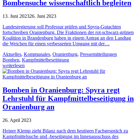
Bombensuche wissenschaftlich begleiten
13. Juni 2023
26. Juni 2023
Landesregierung soll Professur prüfen und Spyra-Gutachten
fortschreiben Oranienburg. Die Fraktionen der rot-schwarz-grünen
Koalition in Brandenburg haben in einem Antrag an den Landtag
die Weichen für einen verbesserten Umgang mit der…
Aktuelles
,
Kommunales
,
Oranienburg
,
Pressemitteilungen
Bomben
,
Kampfmittelbeseitigung
weiterlesen
Bomben in Oranienburg: Spyra regt
Lehrstuhl für Kampfmittelbeseitigung in
Oranienburg an
26. April 2023
Heiner Klemp zieht Bilanz nach dem heutigen Fachgespräch zu
Kampfmittelsuche und -beseitigung im Innenausschuss des