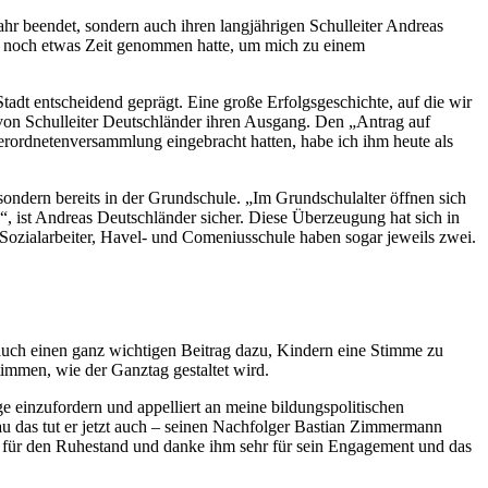
hr beendet, sondern auch ihren langjährigen Schulleiter Andreas
gen noch etwas Zeit genommen hatte, um mich zu einem
tadt entscheidend geprägt. Eine große Erfolgsgeschichte, auf die wir
von Schulleiter Deutschländer ihren Ausgang. Den „Antrag auf
rordnetenversammlung eingebracht hatten, habe ich ihm heute als
ondern bereits in der Grundschule. „Im Grundschulalter öffnen sich
, ist Andreas Deutschländer sicher. Diese Überzeugung hat sich in
n Sozialarbeiter, Havel- und Comeniusschule haben sogar jeweils zwei.
auch einen ganz wichtigen Beitrag dazu, Kindern eine Stimme zu
immen, wie der Ganztag gestaltet wird.
e einzufordern und appelliert an meine bildungspolitischen
u das tut er jetzt auch – seinen Nachfolger Bastian Zimmermann
e für den Ruhestand und danke ihm sehr für sein Engagement und das