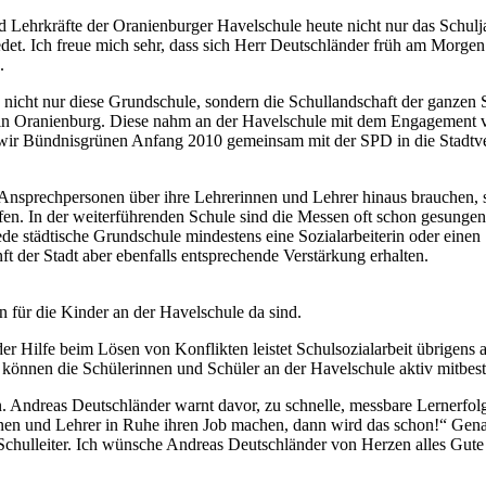
 Lehrkräfte der Oranienburger Havelschule heute nicht nur das Schulja
hiedet. Ich freue mich sehr, dass sich Herr Deutschländer früh am Mor
.
 nicht nur diese Grundschule, sondern die Schullandschaft der ganzen S
t in Oranienburg. Diese nahm an der Havelschule mit dem Engagement 
n wir Bündnisgrünen Anfang 2010 gemeinsam mit der SPD in die Stadtve
 Ansprechpersonen über ihre Lehrerinnen und Lehrer hinaus brauchen, s
en. In der weiterführenden Schule sind die Messen oft schon gesungen“
jede städtische Grundschule mindestens eine Sozialarbeiterin oder eine
t der Stadt aber ebenfalls entsprechende Verstärkung erhalten.
n für die Kinder an der Havelschule da sind.
r Hilfe beim Lösen von Konflikten leistet Schulsozialarbeit übrigens 
 können die Schülerinnen und Schüler an der Havelschule aktiv mitbest
. Andreas Deutschländer warnt davor, zu schnelle, messbare Lernerfolg
innen und Lehrer in Ruhe ihren Job machen, dann wird das schon!“ Gena
 Schulleiter. Ich wünsche Andreas Deutschländer von Herzen alles Gut