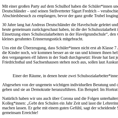
Mit einer großen Party auf dem Schulhof haben die Schüler*innen und
Deutschländer – und seinen Stellvertreter Sigurt Fredrich – verabsc
Abschiedsbesuch zu empfangen, bevor der ganz große Trubel losging
30 Jahre lang hat Andreas Deutschländer die Havelschule geleitet und
heute gemeinsam zurückgeschaut haben, ist die der Schulsozialarbei
Einsetzung eines Schulsozialarbeiters in der Havelgrundschule“, de
kleines gerahmtes Erinnerungsstück mitgebracht.
Uns eint die Überzeugung, dass Schüler*innen nicht erst ab Klasse 7
die Kinder noch, wir kommen besser an sie ran und können ihnen helf
den vergangenen elf Jahren in der Stadt durchgesetzt: Heute hat fast 
Friedrichsthal und Sachsenhausen stehen noch aus, sollen laut Auskunf
Einer der Räume, in denen heute zwei Schulsozialarbeiter*inne
Abgesehen von der ungemein wichtigen individuellen Beratung und de
geben und sie an Demokratie heranzuführen. Ein Beispiel: Im Hortrat
Natürlich haben wir uns auch über Corona und die Folgen unterhalten
Kolleg*innen: „Gebt den Schulen ein Jahr Zeit und lasst die Lehrer
machen lassen. Er gehe mit einem guten Gefühl, sagt der scheidende
gemeinsam Erreichte!