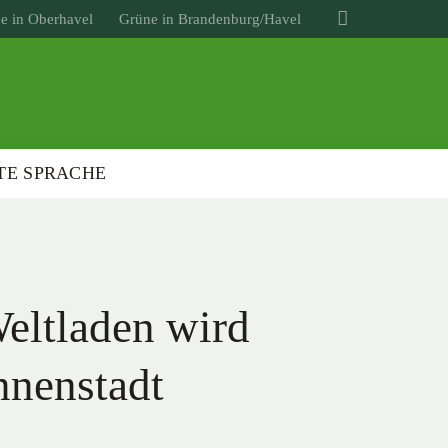
e in Oberhavel
Grüne in Brandenburg/Havel
TE SPRACHE
eltladen wird
nnenstadt