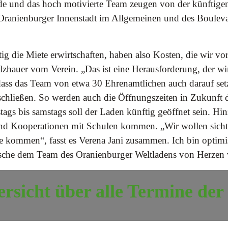
e und das hoch motivierte Team zeugen von der künftige
Oranienburger Innenstadt im Allgemeinen und des Boulev
g die Miete erwirtschaften, haben also Kosten, die wir vor
lzhauer vom Verein. „Das ist eine Herausforderung, der wir
 dass das Team von etwa 30 Ehrenamtlichen auch darauf set
schließen. So werden auch die Öffnungszeiten in Zukunft d
tags bis samstags soll der Laden künftig geöffnet sein. H
und Kooperationen mit Schulen kommen. „Wir wollen sich
e kommen“, fasst es Verena Jani zusammen. Ich bin optimis
che dem Team des Oranienburger Weltladens von Herzen v
rsicht über alle Termine de