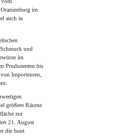
i vom
n Oranienburg im
el auch in
elischen
, Schmuck und
Gewürze im
om Produzenten bis
n von Importeuren,
nt.
hwertigen
iel größere Räume
fläche zur
den 21. August
er die bunt