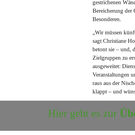
gestrichenen Wänd
Bereicherung der 
Besonderen.
„Wir müssen künfti
sagt Christiane Ho
betont sie – und,
Zielgruppen zu er
ausgeweitet: Diens
Veranstaltungen 
raus aus der Nisch
klappt – und wüns
Hier geht es zur
Übe