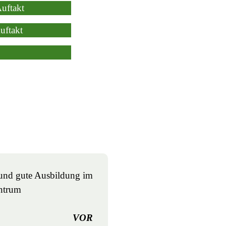
uftakt
uftakt
e und gute Ausbildung im
entrum
VOR