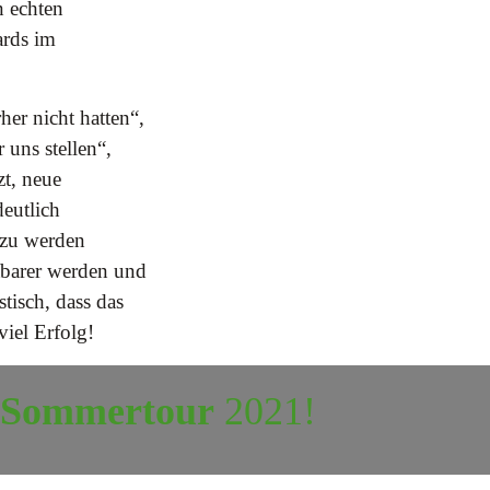
n echten
ards im
her nicht hatten“,
 uns stellen“,
zt, neue
eutlich
inzu werden
tbarer werden und
tisch, dass das
iel Erfolg!
r Sommertour
2021!