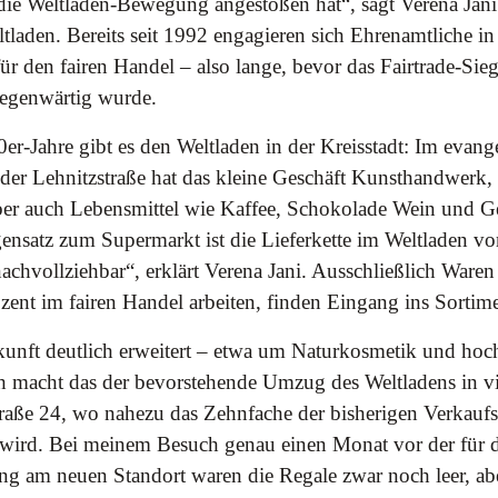
die Weltladen-Bewegung angestoßen hat“, sagt Verena Jan
tladen. Bereits seit 1992 engagieren sich Ehrenamtliche i
für den fairen Handel – also lange, bevor das Fairtrade-Sieg
egenwärtig wurde.
0er-Jahre gibt es den Weltladen in der Kreisstadt: Im evang
er Lehnitzstraße hat das kleine Geschäft Kunsthandwerk
ber auch Lebensmittel wie Kaffee, Schokolade Wein und 
nsatz zum Supermarkt ist die Lieferkette im Weltladen v
achvollziehbar“, erklärt Verena Jani. Ausschließlich Ware
zent im fairen Handel arbeiten, finden Eingang ins Sortime
kunft deutlich erweitert – etwa um Naturkosmetik und hoc
 macht das der bevorstehende Umzug des Weltladens in v
traße 24, wo nahezu das Zehnfache der bisherigen Verkaufs
wird. Bei meinem Besuch genau einen Monat vor der für 
ng am neuen Standort waren die Regale zwar noch leer, ab