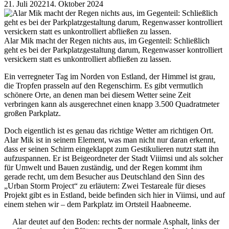
21. Juli 2022
14. Oktober 2024
Alar Mik macht der Regen nichts aus, im Gegenteil: Schließlich
geht es bei der Parkplatzgestaltung darum, Regenwasser kontrolliert
versickern statt es unkontrolliert abfließen zu lassen.
Ein verregneter Tag im Norden von Estland, der Himmel ist grau,
die Tropfen prasseln auf den Regenschirm. Es gibt vermutlich
schönere Orte, an denen man bei diesem Wetter seine Zeit
verbringen kann als ausgerechnet einen knapp 3.500 Quadratmeter
großen Parkplatz.
Doch eigentlich ist es genau das richtige Wetter am richtigen Ort.
Alar Mik ist in seinem Element, was man nicht nur daran erkennt,
dass er seinen Schirm eingeklappt zum Gestikulieren nutzt statt ihn
aufzuspannen. Er ist Beigeordneter der Stadt Viiimsi und als solcher
für Umwelt und Bauen zuständig, und der Regen kommt ihm
gerade recht, um dem Besucher aus Deutschland den Sinn des
„Urban Storm Project“ zu erläutern: Zwei Testareale für dieses
Projekt gibt es in Estland, beide befinden sich hier in Viimsi, und auf
einem stehen wir – dem Parkplatz im Ortsteil Haabneeme.
Alar deutet auf den Boden: rechts der normale Asphalt, links der