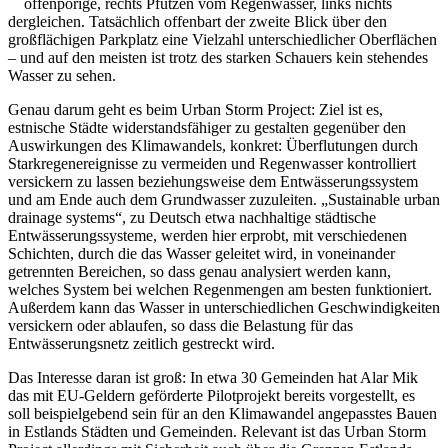
offenporige, rechts Pfützen vom Regenwasser, links nichts
dergleichen. Tatsächlich offenbart der zweite Blick über den
großflächigen Parkplatz eine Vielzahl unterschiedlicher Oberflächen
– und auf den meisten ist trotz des starken Schauers kein stehendes
Wasser zu sehen.
Genau darum geht es beim Urban Storm Project: Ziel ist es,
estnische Städte widerstandsfähiger zu gestalten gegenüber den
Auswirkungen des Klimawandels, konkret: Überflutungen durch
Starkregenereignisse zu vermeiden und Regenwasser kontrolliert
versickern zu lassen beziehungsweise dem Entwässerungssystem
und am Ende auch dem Grundwasser zuzuleiten. „Sustainable urban
drainage systems“, zu Deutsch etwa nachhaltige städtische
Entwässerungssysteme, werden hier erprobt, mit verschiedenen
Schichten, durch die das Wasser geleitet wird, in voneinander
getrennten Bereichen, so dass genau analysiert werden kann,
welches System bei welchen Regenmengen am besten funktioniert.
Außerdem kann das Wasser in unterschiedlichen Geschwindigkeiten
versickern oder ablaufen, so dass die Belastung für das
Entwässerungsnetz zeitlich gestreckt wird.
Das Interesse daran ist groß: In etwa 30 Gemeinden hat Alar Mik
das mit EU-Geldern geförderte Pilotprojekt bereits vorgestellt, es
soll beispielgebend sein für an den Klimawandel angepasstes Bauen
in Estlands Städten und Gemeinden. Relevant ist das Urban Storm