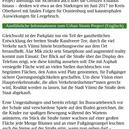
Project allerdings mit Sicherheit auch über die Grenzen Estlands
hinaus – denken wir etwa an den Starkregen im Juni 2017 im Kreis
Oberhavel mit fatalen Folgen für Oranienburg und katastrophalen
Auswirkungen für Leegebruch.
Ausführliche Informationen zum Urban Storm Project (Englisch)
Gleichwohl ist der Parkplatz nur ein Teil der ganzheitlichen
Entwicklung der breiten Straße Randveere Tee, durch die viel
Verkehr nach Viimsi hinein beziehungsweise aus dem Ort
herausfließt. Alar Mik zückt sein Smartphone und augmented reality
kommt zum Einsatz: Der Blick auf die Straße über das Display des
Telefons zeigt, wie diese künftig aussehen soll: Die mit Asphalt
versiegelte Fläche wird an vielen Stellen durchbrochen von
begrünten Flächen, den Autos wird Platz genommen, für Fußgänger
sichere Querungsmöglichkeiten geschaffen. Um diese Vision einer
Hauptverkehrsstraße, die allen Verkehrsteilnehmer*innen gerecht
wird, Realität werden zu lassen, hat die Stadt Viimsi die Straße dem
Staat abgekauft.
Erste Umgestaltungen sind bereits erfolgt: Im Buswartebereich vor
der Schule sind verschiedene Spiele auf den Boden gezeichnet, die
die Kinder zur spaßigen Bewegung während des Wartens
animieren, ein Stück die Straße runter wachsen auf einer großen
Fläche jede Menge Blumen und an einer Fußgängerampel leuchten
auch die Steine auf der Straße grün, wenn man gehen darf –