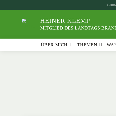
Weiter
Grüne
zum
Inhalt
HEINER KLEMP
MITGLIED DES LANDTAGS BRAND
ÜBER MICH
THEMEN
WAH