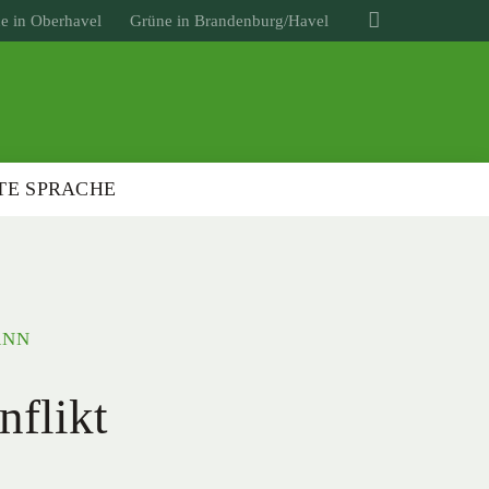
e in Oberhavel
Grüne in Brandenburg/Havel
TE SPRACHE
ANN
flikt