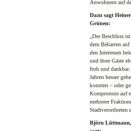
Anwohnern auf der
Dazu sagt Heine
Grünen:
„Der Beschluss is
dem Beharren auf 
den Interessen be
und ihrer Gäste e
froh und dankbar.
Jahren besser geh
konnten – oder ger
Kompromiss auf ei
mehrerer Fraktione
Stadtverordneten 
Björn Lüttmann,
sagt: