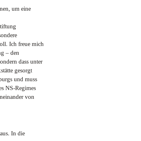
nnen, um eine
tiftung
sondere
ll. Ich freue mich
ng – den
ondern dass unter
tätte gesorgt
nburgs und muss
des NS-Regimes
beneinander von
us. In die