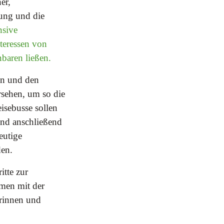
er,
ung und die
nsive
teressen von
baren ließen.
en und den
rsehen, um so die
isebusse sollen
und anschließend
eutige
den.
tte zur
men mit der
erinnen und