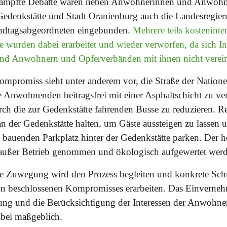
mkämpfte Debatte waren neben Anwohnerinnen und Anwohn
edenkstätte und Stadt Oranienburg auch die Landesregier
ndtagsabgeordneten eingebunden.
Mehrere teils kosteninte
 wurden dabei erarbeitet und wieder verworfen, da sich In
d Anwohnern und Opferverbänden mit ihnen nicht verein
Kompromiss sieht unter anderem vor, die Straße der Nation
e Anwohnenden beitragsfrei mit einer Asphaltschicht zu ve
ch die zur Gedenkstätte fahrenden Busse zu reduzieren. Re
an der Gedenkstätte halten, um Gäste aussteigen zu lassen 
 bauenden Parkplatz hinter der Gedenkstätte parken. Der h
 außer Betrieb genommen und ökologisch aufgewertet wer
e Zuwegung wird den Prozess begleiten und konkrete Schri
n beschlossenen Kompromisses erarbeiten. Das Einverneh
tung und die Berücksichtigung der Interessen der Anwohn
bei maßgeblich.