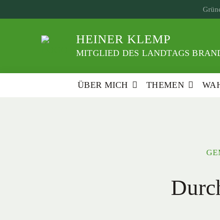
Weiter
Grüne
zum
Inhalt
HEINER KLEMP
MITGLIED DES LANDTAGS BRAND
ÜBER MICH
THEMEN
WAH
GE
Durc