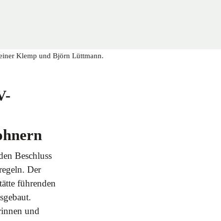
einer Klemp und Björn Lüttmann.
V-
ohnern
den Beschluss
regeln. Der
ätte führenden
usgebaut.
rinnen und