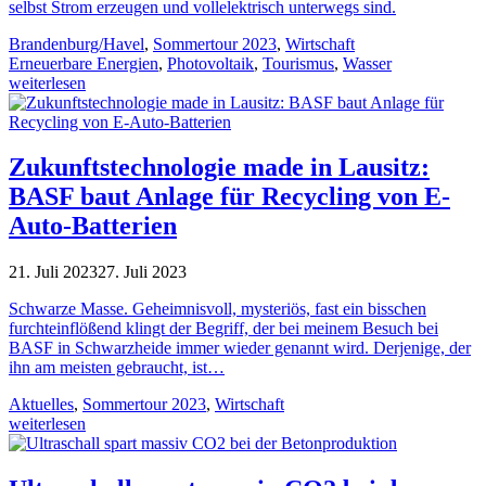
selbst Strom erzeugen und vollelektrisch unterwegs sind.
Brandenburg/Havel
,
Sommertour 2023
,
Wirtschaft
Erneuerbare Energien
,
Photovoltaik
,
Tourismus
,
Wasser
weiterlesen
Zukunftstechnologie made in Lausitz:
BASF baut Anlage für Recycling von E-
Auto-Batterien
21. Juli 2023
27. Juli 2023
Schwarze Masse. Geheimnisvoll, mysteriös, fast ein bisschen
furchteinflößend klingt der Begriff, der bei meinem Besuch bei
BASF in Schwarzheide immer wieder genannt wird. Derjenige, der
ihn am meisten gebraucht, ist…
Aktuelles
,
Sommertour 2023
,
Wirtschaft
weiterlesen