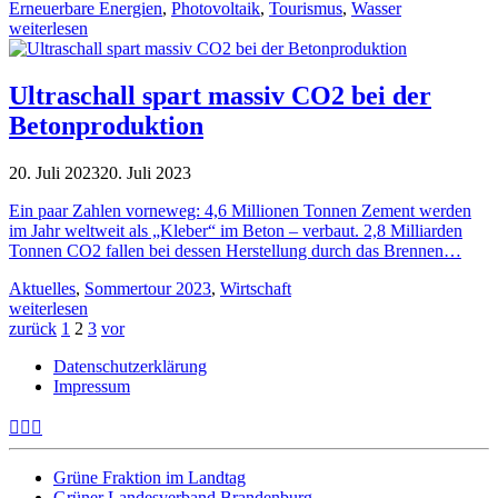
Erneuerbare Energien
,
Photovoltaik
,
Tourismus
,
Wasser
weiterlesen
Ultraschall spart massiv CO2 bei der
Betonproduktion
20. Juli 2023
20. Juli 2023
Ein paar Zahlen vorneweg: 4,6 Millionen Tonnen Zement werden
im Jahr weltweit als „Kleber“ im Beton – verbaut. 2,8 Milliarden
Tonnen CO2 fallen bei dessen Herstellung durch das Brennen…
Aktuelles
,
Sommertour 2023
,
Wirtschaft
weiterlesen
zurück
1
2
3
vor
Datenschutzerklärung
Impressum
Grüne Fraktion im Landtag
Grüner Landesverband Brandenburg