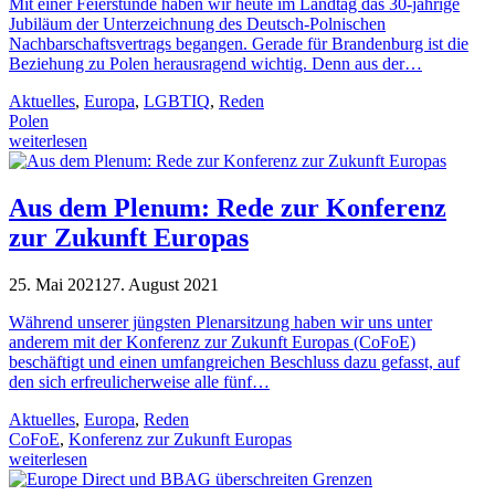
Mit einer Feierstunde haben wir heute im Landtag das 30-jährige
Jubiläum der Unterzeichnung des Deutsch-Polnischen
Nachbarschaftsvertrags begangen. Gerade für Brandenburg ist die
Beziehung zu Polen herausragend wichtig. Denn aus der…
Aktuelles
,
Europa
,
LGBTIQ
,
Reden
Polen
weiterlesen
Aus dem Plenum: Rede zur Konferenz
zur Zukunft Europas
25. Mai 2021
27. August 2021
Während unserer jüngsten Plenarsitzung haben wir uns unter
anderem mit der Konferenz zur Zukunft Europas (CoFoE)
beschäftigt und einen umfangreichen Beschluss dazu gefasst, auf
den sich erfreulicherweise alle fünf…
Aktuelles
,
Europa
,
Reden
CoFoE
,
Konferenz zur Zukunft Europas
weiterlesen