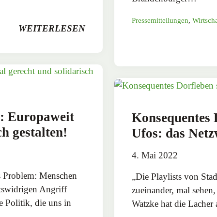
Pressemitteilungen
,
Wirtscha
WEITERLESEN
e: Europaweit
Konsequentes D
ch gestalten!
Ufos: das Net
4. Mai 2022
hes Problem: Menschen
„Die Playlists von Sta
tswidrigen Angriff
zueinander, mal sehen
 Politik, die uns in
Watzke hat die Lacher a