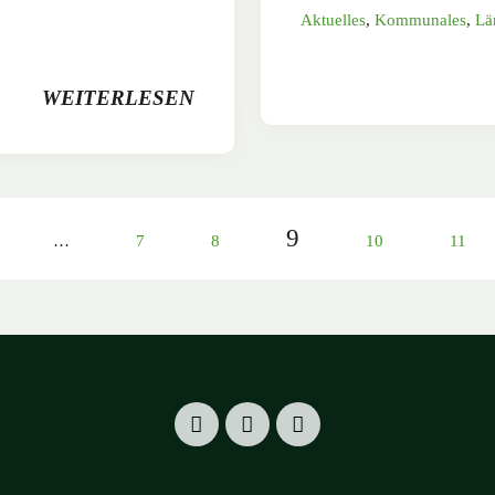
Aktuelles
,
Kommunales
,
Lä
WEITERLESEN
9
…
7
8
10
11