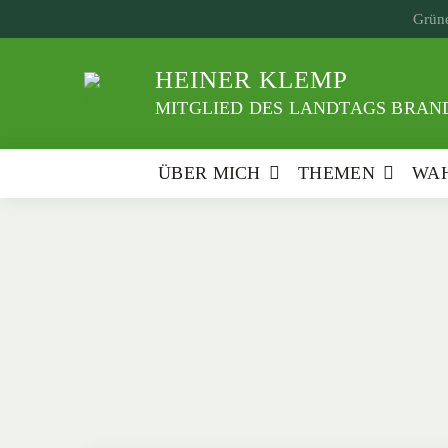
Weiter
Grüne
zum
Inhalt
HEINER KLEMP
MITGLIED DES LANDTAGS BRAND
ÜBER MICH
THEMEN
WAH