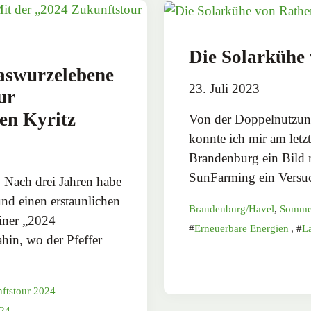
Die Solarkühe
aswurzelebene
23. Juli 2023
ur
en Kyritz
Von der Doppelnutzung
konnte ich mir am let
Brandenburg ein Bild 
SunFarming ein Versuc
 Nach drei Jahren habe
und einen erstaunlichen
Brandenburg/Havel
,
Somme
einer „2024
Erneuerbare Energien
,
L
hin, wo der Pfeffer
ftstour 2024
024