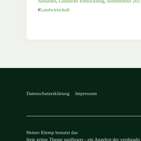
Aktuelles
,
Ländliche Entwicklung
,
Sommertour 202
Landwirtschaft
Datenschutzerklärung
Impressum
Heiner Klemp benutzt das
freie grüne Theme
sunflower
‐ ein Angebot der
verdigado