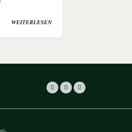
1
WEITERLESEN
 eG
.